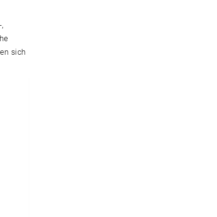
-,
che
ten sich