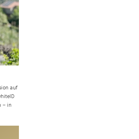
sion auf
whiteID
 – in